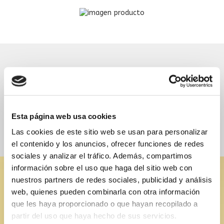
Nuestras marcas de Pan y bollería
Esta página web usa cookies
Las cookies de este sitio web se usan para personalizar
el contenido y los anuncios, ofrecer funciones de redes
sociales y analizar el tráfico. Además, compartimos
información sobre el uso que haga del sitio web con
nuestros partners de redes sociales, publicidad y análisis
Contacta con nosotros
web, quienes pueden combinarla con otra información
(+34) 971 36 30 52
que les haya proporcionado o que hayan recopilado a
pedidos@comercialcatchot.com
partir del uso que haya hecho de sus servicios.