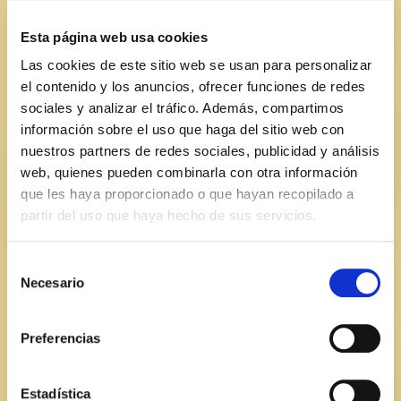
(+34) 971 36 30 52
Esta página web usa cookies
pedidos@comercialcatchot.com
Las cookies de este sitio web se usan para personalizar
El mensaje se ha enviado correctamente
el contenido y los anuncios, ofrecer funciones de redes
sociales y analizar el tráfico. Además, compartimos
Nombre y apellidos*
información sobre el uso que haga del sitio web con
nuestros partners de redes sociales, publicidad y análisis
web, quienes pueden combinarla con otra información
que les haya proporcionado o que hayan recopilado a
Correo electrónico*
partir del uso que haya hecho de sus servicios.
Selección
¿En qué podemos ayudarte?*
Necesario
de
consentimiento
Preferencias
Estadística