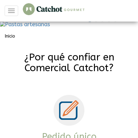
Duni, alternativas a la
Pastas artesanas
MAMMA FIORE
Panes Fripan
Foie Rougie
tela
Toggle
navigation
Inicio
¿Por qué confiar en
Comercial Catchot?
Pedido único