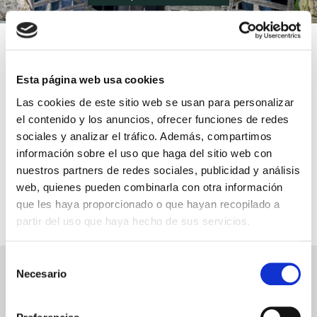
más de 700
más de 35
clientes
años
Esta página web usa cookies
en Menorca confían en
al lado de los mejores
Las cookies de este sitio web se usan para personalizar
nosotros
profesionales de la
el contenido y los anuncios, ofrecer funciones de redes
restauración
sociales y analizar el tráfico. Además, compartimos
información sobre el uso que haga del sitio web con
+ de 30000
para nosotros
nuestros partners de redes sociales, publicidad y análisis
entregas
la calidad es nuestra
web, quienes pueden combinarla con otra información
mejor receta
que les haya proporcionado o que hayan recopilado a
puntualmente
realizadas en un año
partir del uso que haya hecho de sus servicios.
Selección
Necesario
de
Grandes marcas en exclusiva en
consentimiento
Menorca