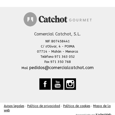
Comercial Catchot, S.L.
NIF: B07458441
C/ s'Olivar, 4 - POIMA
07714 - Mahón - Menorca
Teléfono 971 363 052
Fax 971 350 768
pedidos@comercialcatchot.com
Mail
Avisos legales
Política de privacidad
Política de cookies
Mapa de la
-
-
-
web
KodeaWeb
desarrollado por