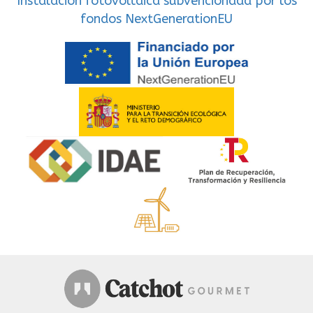
Instalación fotovoltaica subvencionada por los
fondos NextGenerationEU