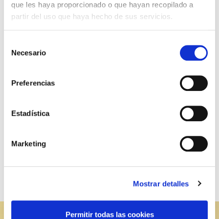
que les haya proporcionado o que hayan recopilado a
partir del uso que haya hecho de sus servicios.
Selección
Necesario
de
consentimiento
Preferencias
+
Últimos artículos
Estadística
Apostamos por la sostenibilidad
Marketing
Felices Fiestas
LAS SETAS, UN ALIMENTO MUY COMPLETO
Mostrar detalles
Permitir todas las cookies