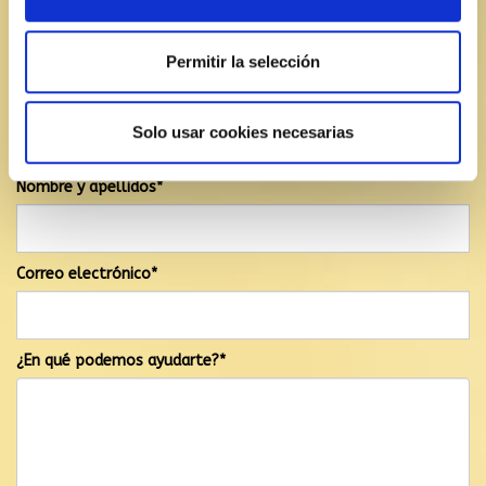
Contacta con nosotros
(+34) 971 36 30 52
Permitir la selección
pedidos@comercialcatchot.com
Solo usar cookies necesarias
El mensaje se ha enviado correctamente
Nombre y apellidos*
Correo electrónico*
¿En qué podemos ayudarte?*