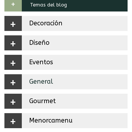
+
Temas del blog
+
Decoración
+
Diseño
+
Eventos
+
General
+
Gourmet
+
Menorcamenu