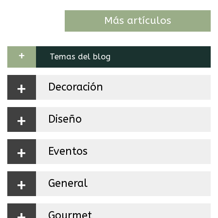
Más artículos
+
Temas del blog
+
Decoración
+
Diseño
+
Eventos
+
General
+
Gourmet